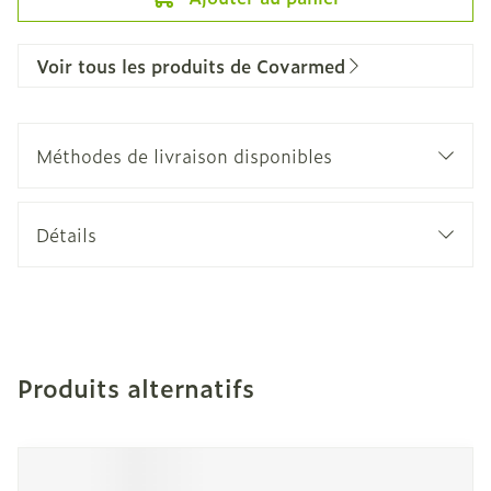
Voir tous les produits de Covarmed
Méthodes de livraison disponibles
Détails
Produits alternatifs
Il est possible de naviguer entre les éléments du carro
Appuyer sur pour sauter le carrousel
Appuyez sur cette touche pour accéder à la navigation