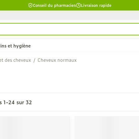
Conseil du pharmacien
Livraison rapide
ins et hygiène
 et des cheveux
/
Cheveux normaux
chevelu et
Soins du corps
Lèvres
la catégorie Beauté, soins et hygiène
Bain et douche
Hydratant
êler les
Déodorants
Boutons de
es
1
-
24
sur
32
Problèmes cutanés, peau
cuir chevelu
irritée
îmés
Épilation
ants - gel &