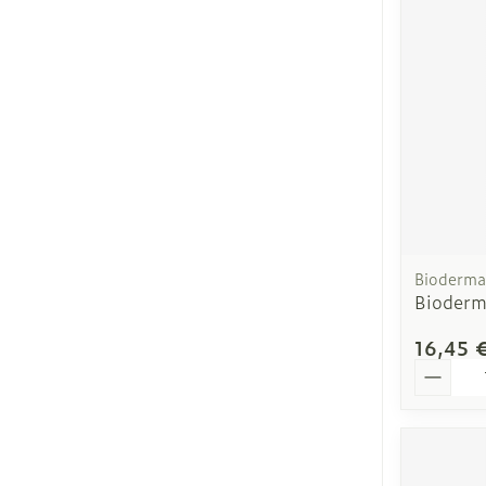
Soins du visa
Taches de pig
Peau sensible
Bioderma
irritée
Bioderm
Peau mixte
16,45 
Peau terne
Quantit
Afficher plus