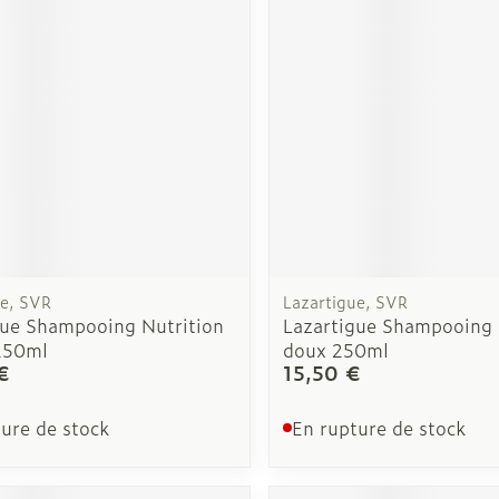
Autobronzants
Rasage
ue, SVR
Lazartigue, SVR
gue Shampooing Nutrition
Lazartigue Shampooing 
250ml
doux 250ml
€
15,50 €
ure de stock
En rupture de stock