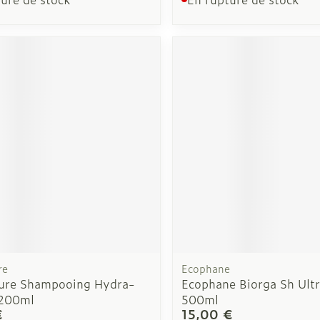
re
Ecophane
ure Shampooing Hydra-
Ecophane Biorga Sh Ult
 200ml
500ml
€
15,00 €