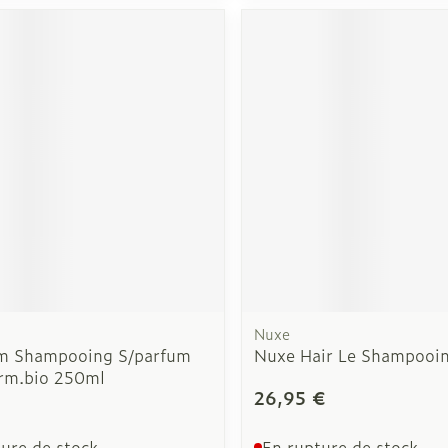
Nuxe
m Shampooing S/parfum
Nuxe Hair Le Shampooi
rm.bio 250ml
26,95 €
ure de stock
En rupture de stock