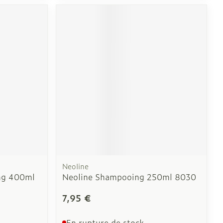
Neoline
ng 400ml
Neoline Shampooing 250ml 8030
7,95 €
En rupture de stock