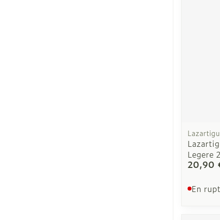
Ronflement
Lazartig
Lazarti
Legere 
20,90 
En rupt