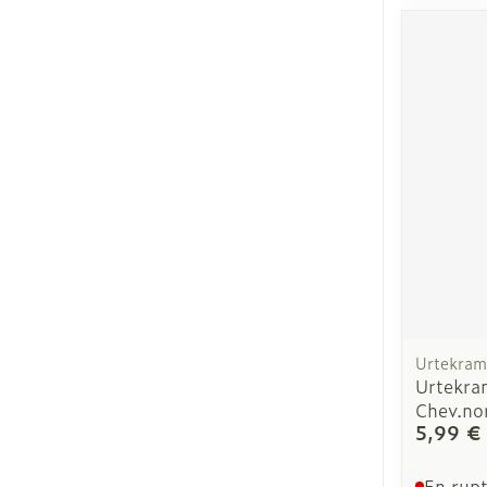
Urtekram
Urtekra
Chev.no
5,99 €
En rupt