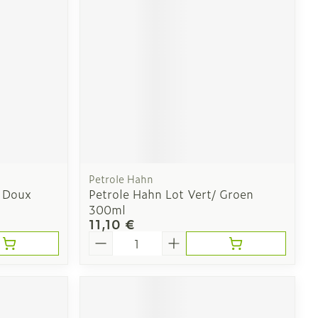
Oreilles
laire
Bouchons d'oreilles
Nettoyage des oreilles
Petrole Hahn
l
Gouttes auriculaires
 Doux
Petrole Hahn Lot Vert/ Groen
300ml
11,10 €
Quantité