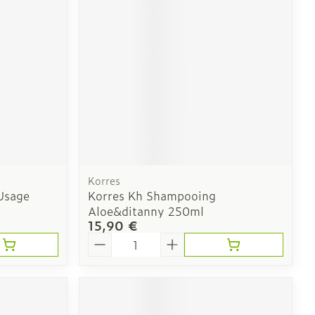
e
Eau micellaire
Yeux
us
Afficher plus
nti-insectes
Senteur
Korres
Usage
Korres Kh Shampooing
Aloe&ditanny 250ml
15,90 €
Quantité