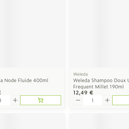
Soin intim
Ombres à paupières
Massage
Afficher plus
Afficher pl
ge
Compléments
Répulsifs a
nutritionnels
mentation
 - peau
Weleda
a Node Fluide 400ml
Weleda Shampoo Doux 
Frequent Millet 190ml
€
12,49 €
é
Quantité