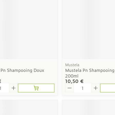
Afficher plus
veux
Nez
Yeux
Spray
Lavage ocu
ts
Collyre
Mustela
Crème - ge
 Pn Shampooing Doux
Mustela Pn Shampooing
Yeux secs
200ml
- fil
€
10,50 €
é
Quantité
taires