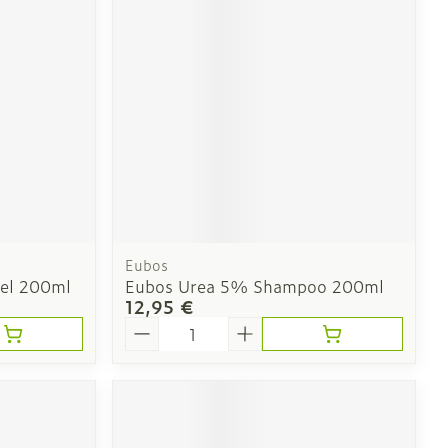
solaire
Hygiène
l
Bain et douche
e
 au soleil
us
Eubos
el 200ml
Eubos Urea 5% Shampoo 200ml
12,95 €
et hygiène
Démaquillage et
Quantité
nettoyage
s et
Lait, gel, huile et crème
ion
de nettoyage
intime
Tonic - lotion