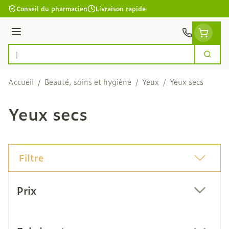
Aller au contenu
Conseil du pharmacien
Livraison rapide
Menu
Cherc
Rechercher
Accueil
/
Beauté, soins et hygiène
/
Yeux
/
Yeux secs
Yeux secs
Filtre
Passer à la liste des produits
Prix
filter