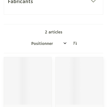
Fabricants
filter
2
articles
Trier par: