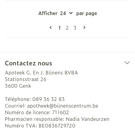
Afficher
par page
Pages
Vous lisez actuellement la page
Page
Page
1
2
3
Contactez nous
Apoteek G. En J. Bijnens BVBA
Stationsstraat 26
3600
Genk
Téléphone:
089 36 32 83
Courriel:
apotheek@
bijnenscentrum.be
Numéro de licence:
711602
Pharmacien responsable:
Nadia Vandeurzen
Numéro TVA:
BE0836729720