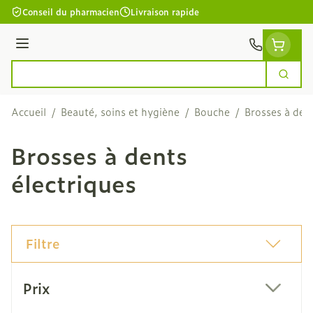
Aller au contenu
Conseil du pharmacien
Livraison rapide
Menu
Cherc
Rechercher
Accueil
/
Beauté, soins et hygiène
/
Bouche
/
Brosses à dent
Brosses à dents
électriques
Filtre
Passer à la liste des produits
Prix
filter