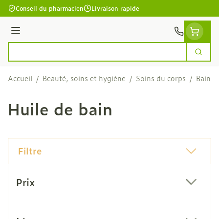
Aller au contenu
Conseil du pharmacien
Livraison rapide
Menu
Cherc
Rechercher
Accueil
/
Beauté, soins et hygiène
/
Soins du corps
/
Bain e
Huile de bain
Filtre
Passer à la liste des produits
Prix
filter