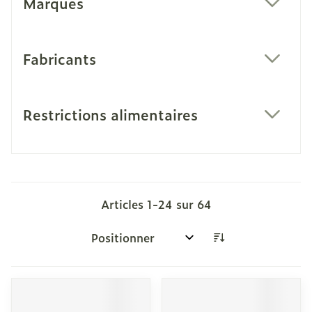
Marques
filter
Fabricants
filter
Restrictions alimentaires
filter
Articles
1
-
24
sur
64
Trier par: