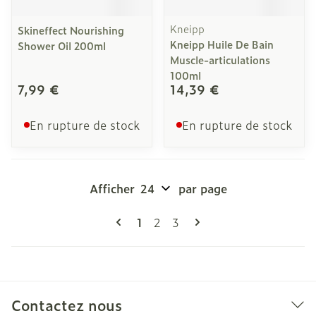
Kneipp
Skineffect Nourishing
Kneipp Huile De Bain
Shower Oil 200ml
Muscle-articulations
100ml
7,99 €
14,39 €
En rupture de stock
En rupture de stock
Afficher
par page
Pages
Vous lisez actuellement la page
Page
Page
1
2
3
Contactez nous