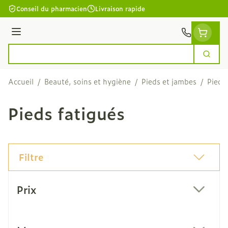
Aller au contenu
Conseil du pharmacien
Livraison rapide
Menu
Cherc
Rechercher
Accueil
/
Beauté, soins et hygiène
/
Pieds et jambes
/
Pieds
Pieds fatigués
Filtre
Passer à la liste des produits
Prix
filter