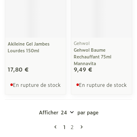
Gehwol
Akileine Gel Jambes
Gehwol Baume
Lourdes 150ml
Rechauffant 75ml
Mannavita
17,80 €
9,49 €
En rupture de stock
En rupture de stock
Afficher
par page
Pages
Vous lisez actuellement la pag
Page
1
2