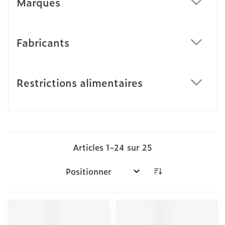
Marques
filter
Fabricants
filter
Restrictions alimentaires
filter
Articles
1
-
24
sur
25
Trier par: