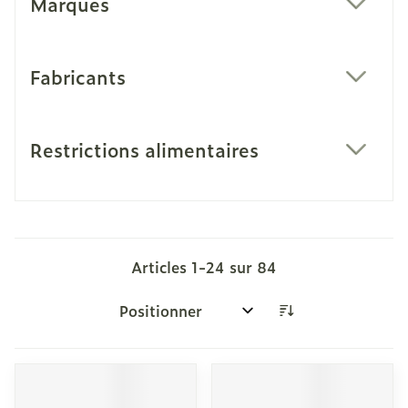
Marques
filter
Fabricants
filter
Restrictions alimentaires
filter
Articles
1
-
24
sur
84
Trier par: