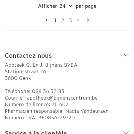
Afficher
par page
Pages
Vous lisez actuellement la page
Page
Page
Page
1
2
3
4
Contactez nous
Apoteek G. En J. Bijnens BVBA
Stationsstraat 26
3600
Genk
Téléphone:
089 36 32 83
Courriel:
apotheek@
bijnenscentrum.be
Numéro de licence:
711602
Pharmacien responsable:
Nadia Vandeurzen
Numéro TVA:
BE0836729720
Service à la clientèle