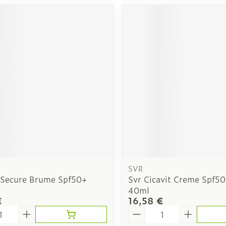
SVR
 Secure Brume Spf50+
Svr Cicavit Creme Spf50
40ml
€
16,58 €
é
Quantité