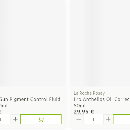
La Roche Posay
 Sun Pigment Control Fluid
Lrp Anthelios Oil Correc
0ml
50ml
€
29,95 €
é
Quantité