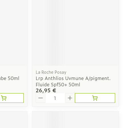
Oreilles
laire
Bouchons d'oreilles
Nettoyage des oreilles
La Roche Posay
l
Gouttes auriculaires
Tube 50ml
Lrp Anthlios Uvmune A/pigment.
Fluide Spf50+ 50ml
26,95 €
Quantité