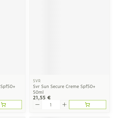
SVR
 Spf50+
Svr Sun Secure Creme Spf50+
50ml
21,55 €
Quantité