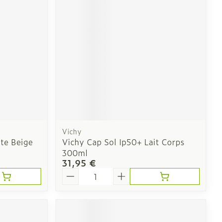
solaire
Hygiène
l
Bain et douche
e
 au soleil
us
Vichy
nte Beige
Vichy Cap Sol Ip50+ Lait Corps
300ml
et hygiène
Démaquillage et
31,95 €
nettoyage
Quantité
s et
Lait, gel, huile et crème
ion
de nettoyage
intime
Tonic - lotion