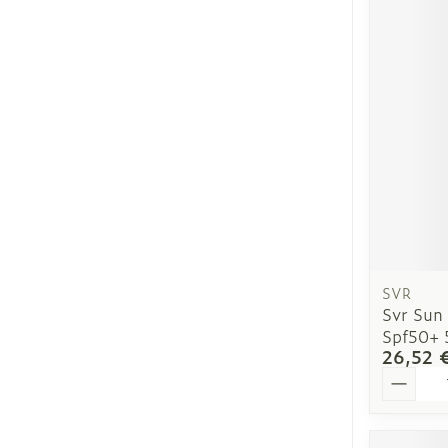
Ronflement
SVR
Svr Sun
Spf50+ 
26,52 
Quantit