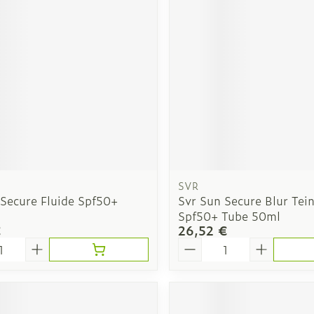
es
Ongles
Protection 
losités et
Vernis à ongles
Après-solei
Mycose des ongles
Lèvres
Rongement des ongles
Banc solair
Renforcement des ongles
Préparation
Afficher plus
Afficher pl
SVR
 Secure Fluide Spf50+
Svr Sun Secure Blur Tei
Spf50+ Tube 50ml
t pour les
Maquillage
Sexualité 
€
26,52 €
intime
é
Quantité
Pinceaux et ustensiles de
s
Préservatif
maquillage
contracept
Eye-liners
Bien-être 
ge
Mascaras