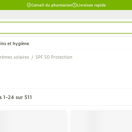
Conseil du pharmacien
Livraison rapide
ins et hygiène
rèmes solaires
/
SPF 50 Protection
chevelu et
Soins du corps
Lèvres
la catégorie Beauté, soins et hygiène
Bain et douche
Hydratant
êler les
Déodorants
Boutons de
es
1
-
24
sur
511
Problèmes cutanés, peau
cuir chevelu
irritée
îmés
Épilation
ants - gel &