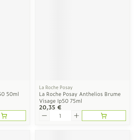
e
Eau micellaire
Yeux
us
Afficher plus
nti-insectes
Senteur
La Roche Posay
f50 50ml
La Roche Posay Anthelios Brume
Visage Ip50 75ml
20,35 €
Quantité