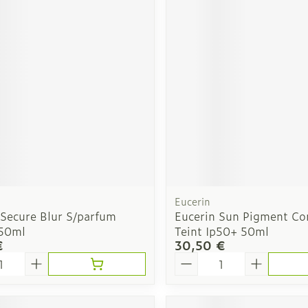
Autobronzants
Rasage
Eucerin
 Secure Blur S/parfum
Eucerin Sun Pigment Con
50ml
Teint Ip50+ 50ml
€
30,50 €
é
Quantité