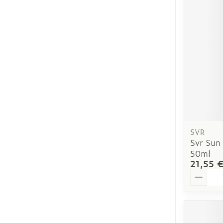
Pieds et jamb
Pieds secs, cal
crevasses
Ampoules
Callosités
Cors
Afficher plus
SVR
Svr Sun
50ml
Spécifiquemen
21,55 
hommes
Quantit
Soins du corp
Déodorants
Soins du visa