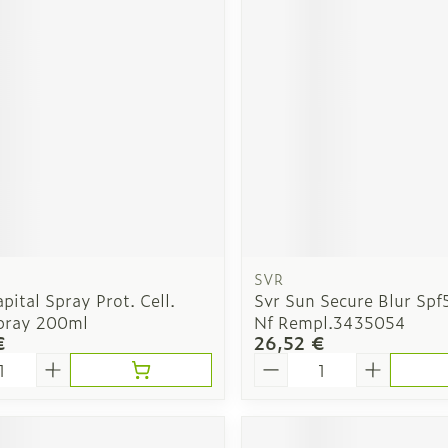
Soin intim
Ombres à paupières
Massage
Afficher plus
Afficher pl
ge
Compléments
Répulsifs a
nutritionnels
mentation
 - peau
SVR
pital Spray Prot. Cell.
Svr Sun Secure Blur Sp
pray 200ml
Nf Rempl.3435054
€
26,52 €
é
Quantité