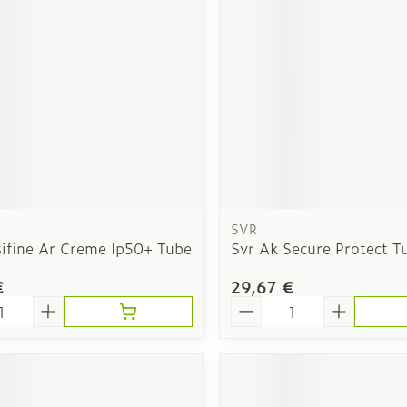
Afficher plus
veux
Nez
Yeux
Spray
Lavage ocu
ts
Collyre
SVR
Crème - ge
sifine Ar Creme Ip50+ Tube
Svr Ak Secure Protect 
Yeux secs
- fil
€
29,67 €
é
Quantité
taires