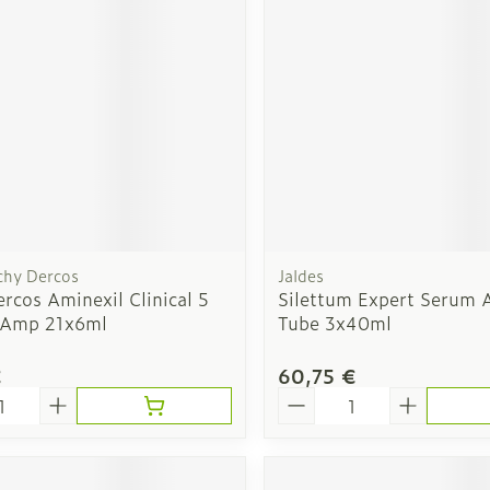
Afficher plus
veux
Nez
Yeux
Spray
Lavage ocu
ts
Collyre
chy Dercos
Jaldes
Crème - ge
rcos Aminexil Clinical 5
Silettum Expert Serum 
Yeux secs
Amp 21x6ml
Tube 3x40ml
- fil
€
60,75 €
taires
é
Quantité