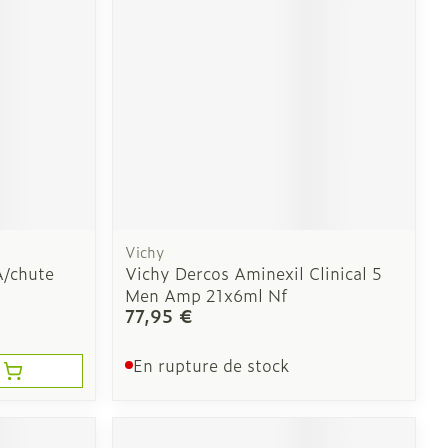
Oreilles
laire
Bouchons d'oreilles
Nettoyage des oreilles
Vichy
l
Gouttes auriculaires
A/chute
Vichy Dercos Aminexil Clinical 5
Men Amp 21x6ml Nf
77,95 €
En rupture de stock