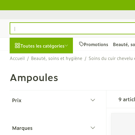
Aller au contenu
Rechercher
Promotions
Beauté, so
Toutes les catégories
Accueil
/
Beauté, soins et hygiène
/
Soins du cuir chevelu
Promotions
Ampoules
Beauté, soins et
Soins du cuir 
hygiène
des cheveux
Afficher le sous-menu pour 
Passer à la liste des produits
Peignes - dém
9
artic
Prix
cheveux
filter
Irritation du 
- cheveux ab
Produits coiff
Marques
filter
spray