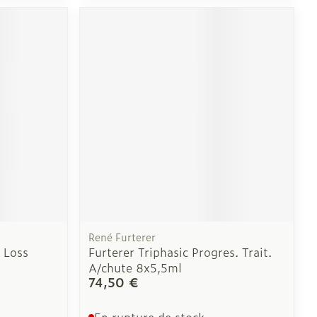
e
Eau micellaire
Yeux
us
Afficher plus
nti-insectes
Senteur
René Furterer
 Loss
Furterer Triphasic Progres. Trait.
A/chute 8x5,5ml
74,50 €
En rupture de stock