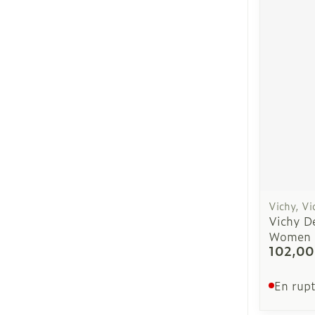
Pieds et jamb
Pieds secs, cal
crevasses
Ampoules
Callosités
Cors
Afficher plus
Vichy, Vi
Spécifiquemen
Vichy De
hommes
Women 
102,00
Soins du corp
En rupt
Déodorants
Soins du visa