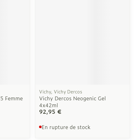
solaire
Hygiène
l
Bain et douche
e
 au soleil
us
Vichy, Vichy Dercos
et hygiène
Démaquillage et
 C5 Femme
Vichy Dercos Neogenic Gel
nettoyage
4x42ml
92,95 €
s et
Lait, gel, huile et crème
ion
de nettoyage
En rupture de stock
intime
Tonic - lotion