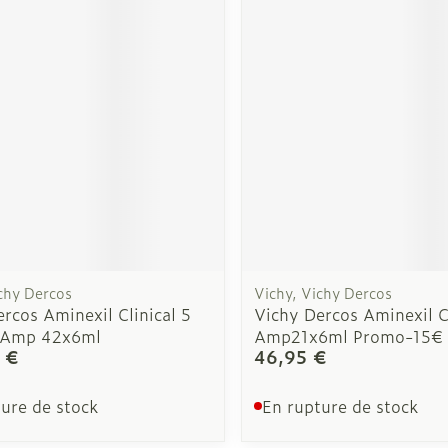
es
Ongles
Protection 
losités et
Vernis à ongles
Après-solei
Mycose des ongles
Lèvres
Rongement des ongles
Banc solair
Renforcement des ongles
Préparation
Afficher plus
Afficher pl
chy Dercos
Vichy, Vichy Dercos
t pour les
Maquillage
Sexualité 
rcos Aminexil Clinical 5
Vichy Dercos Aminexil
intime
Amp 42x6ml
Amp21x6ml Promo-15€
Pinceaux et ustensiles de
 €
46,95 €
s
Préservatif
maquillage
contracept
ure de stock
En rupture de stock
Eye-liners
Bien-être 
ge
Mascaras