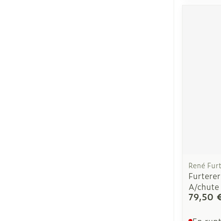
Soins du visa
Taches de pig
Peau sensible
irritée
Peau mixte
Peau terne
René Furt
Furterer
Afficher plus
A/chute
79,50 
En rupt