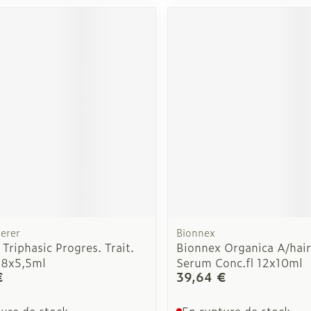
Soin intim
Ombres à paupières
Massage
Afficher plus
Afficher pl
ge
Compléments
Répulsifs a
nutritionnels
mentation
 - peau
erer
Bionnex
 Triphasic Progres. Trait.
Bionnex Organica A/hair
 8x5,5ml
Serum Conc.fl 12x10ml
€
39,64 €
ure de stock
En rupture de stock