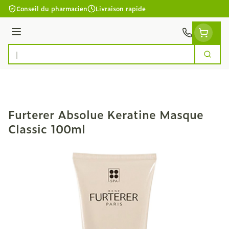
Aller au contenu
Conseil du pharmacien
Livraison rapide
Menu
Cherc
Rechercher
Furterer Absolue Keratine Masque
Classic 100ml