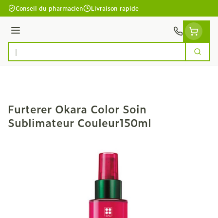
Aller au contenu
Conseil du pharmacien
Livraison rapide
Menu
Cherc
Rechercher
Furterer Okara Color Soin
Sublimateur Couleur150ml