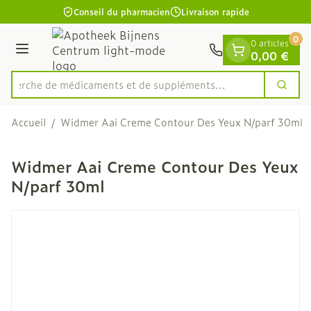
Diapositive 1 de 1
Aller au contenu
Conseil du pharmacien
Livraison rapide
0
0 articles
Menu
0,00 €
echerche de médicaments et de suppléments...
Cherc
Rechercher
Accueil
/
Widmer Aai Creme Contour Des Yeux N/parf 30ml
Widmer Aai Creme Contour Des Yeux
N/parf 30ml