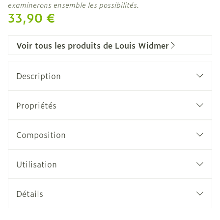
examinerons ensemble les possibilités.
33,90 €
Voir tous les produits de Louis Widmer
Description
EAU/HUILE
Pour la peau mixte, normale et sèche
Propriétés
Hautement concentrée
Biostimulateurs (complexe d'acides aminés) (10
Régénère
%)
Composition
Hydrate et apaise
Panthénol (2%)
Vitamine A (6000 IU/g)
Utilisation
Vitamine E (1 %)
Détails
CNK
0017608