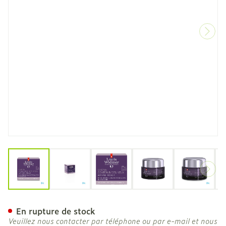
View larger image
View larger image
View larger image
View larger image
View la
Widmer Aai Creme Contour
En rupture de stock
Veuillez nous contacter par téléphone ou par e-mail et nous