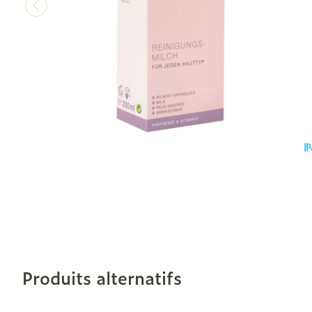
Soins des che
Afficher plus
Bouche
Bouche sèche
Brosses à den
électriques
Accessoires
interdentaires 
dentaire
Prothèses den
Afficher plus
Produits alternatifs