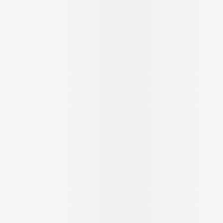
Soin intim
Ombres à paupières
Massage
Afficher plus
Afficher pl
ge
Compléments
Répulsifs a
nutritionnels
mentation
 - peau