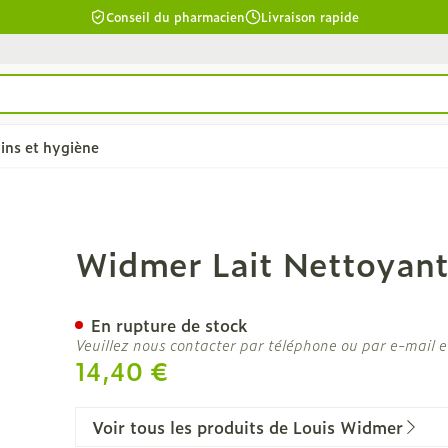
Conseil du pharmacien
Livraison rapide
ins et hygiène
chevelu et
Soins du corps
Lèvres
arf 200ml
Widmer Lait Nettoyant
la catégorie Beauté, soins et hygiène
Bain et douche
Hydratant
êler les
Déodorants
Boutons de
En rupture de stock
Veuillez nous contacter par téléphone ou par e-mail e
Problèmes cutanés, peau
14,40 €
cuir chevelu
irritée
îmés
Épilation
ants - gel &
Voir tous les produits de Louis Widmer