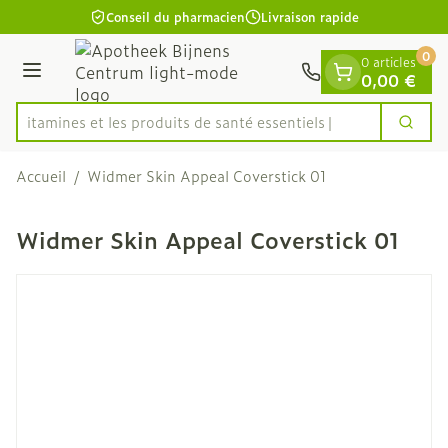
Diapositive 1 de 1
Aller au contenu
Conseil du pharmacien
Livraison rapide
0
0 articles
Menu
0,00 €
es vitamines et les produits de santé essentiels
Cherc
Rechercher
Accueil
/
Widmer Skin Appeal Coverstick 01
Widmer Skin Appeal Coverstick 01