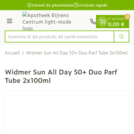
Diapositive 1 de 1
Aller au contenu
Conseil du pharmacien
Livraison rapide
0
0 articles
Menu
0,00 €
es vitamines et les produits de santé essentiels
Cherc
Rechercher
Accueil
/
Widmer Sun All Day 50+ Duo Parf Tube 2x100ml
Widmer Sun All Day 50+ Duo Parf
Tube 2x100ml