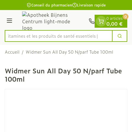
Diapositive 1 de 1
Aller au contenu
Conseil du pharmacien
Livraison rapide
0
0 articles
Menu
0,00 €
es vitamines et les produits de santé essentiels
Cherc
Rechercher
Accueil
/
Widmer Sun All Day 50 N/parf Tube 100ml
Widmer Sun All Day 50 N/parf Tube
100ml