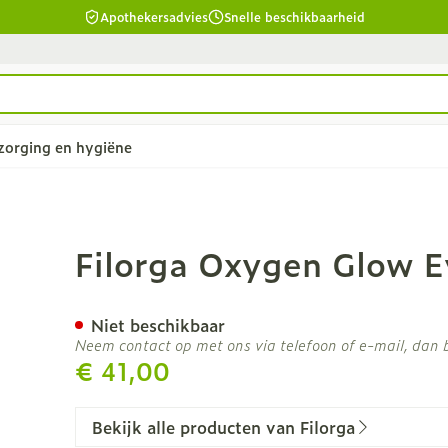
Apothekersadvies
Snelle beschikbaarheid
zorging en hygiëne
d
Lichaamsverzorging
Lippen
s 15ml
Filorga Oxygen Glow E
twarren
Bad en douche
Voedend
eid, verzorging en hygiëne categorie
ar en
Deodorant
Koortsblaz
Niet beschikbaar
Neem contact op met ons via telefoon of e-mail, dan
Zeer droge, geïrriteerde
€ 41,00
y & gel
huid en huidproblemen
Ontharen en epileren
Bekijk alle producten van Filorga