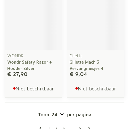
WONDR
Gilette
Wondr Safety Razor +
Gillette Mach 3
Houder Zilver
Vervangmesjes 4
€ 27,90
€ 9,04
Niet beschikbaar
Niet beschikbaar
Toon
per pagina
Pagina's
U lees momenteel pagina
Pagina
Pagina
Pagina
1
2
3
...
5