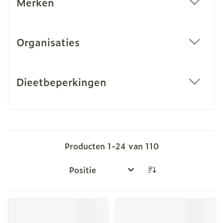
Merken
filter
Organisaties
filter
Dieetbeperkingen
filter
Producten
1
-
24
van
110
Sorteer op: