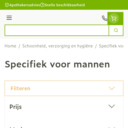
Ga naar de inhoud
Apothekersadvies
Snelle beschikbaarheid
Menu
Zoek
Product, merk, categorie...
Home
/
Schoonheid, verzorging en hygiëne
/
Specifiek voo
Specifiek voor mannen
Filteren
Doorgaan naar productlijst
Prijs
filter