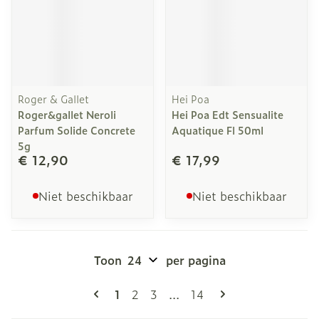
Roger & Gallet
Hei Poa
Roger&gallet Neroli
Hei Poa Edt Sensualite
Parfum Solide Concrete
Aquatique Fl 50ml
5g
€ 12,90
€ 17,99
Niet beschikbaar
Niet beschikbaar
Toon
per pagina
Pagina's
U lees momenteel pagina
Pagina
Pagina
Pagina
1
2
3
...
14