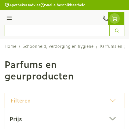
Ga naar de inhoud
Apothekersadvies
Snelle beschikbaarheid
Menu
Zoek
Product, merk, categorie...
Home
/
Schoonheid, verzorging en hygiëne
/
Parfums en ge
Parfums en
geurproducten
Filteren
Doorgaan naar productlijst
Prijs
filter