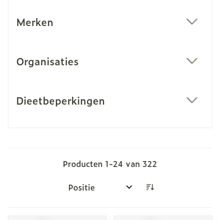
Merken
filter
Organisaties
filter
Dieetbeperkingen
filter
Producten
1
-
24
van
322
Sorteer op: