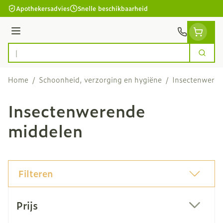
Ga naar de inhoud
Apothekersadvies
Snelle beschikbaarheid
Menu
Zoek
Product, merk, categorie...
Home
/
Schoonheid, verzorging en hygiëne
/
Insectenweren
Insectenwerende
middelen
Filteren
Doorgaan naar productlijst
Prijs
filter