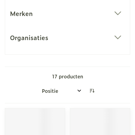
Merken
filter
Organisaties
filter
17
producten
Sorteer op: