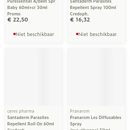
Puressentiel A/beet Spr
Santaderm Parasites
Baby 60ml+cr 30ml
Repellent Spray 100ml
Promo
Credoph.
€ 22,50
€ 16,32
Niet beschikbaar
Niet beschikbaar
ceres pharma
Pranarom
Santaderm Parasites
Pranarom Les Diffusables
Repellent Roll On 60ml
Spray
Credoph
Java.citronnel.30ml