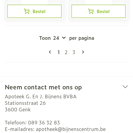
Bestel
Bestel
Toon
per pagina
Pagina's
U lees momenteel pagina
Pagina
Pagina
1
2
3
Neem contact met ons op
Apoteek G. En J. Bijnens BVBA
Stationsstraat 26
3600
Genk
Telefoon:
089 36 32 83
E-mailadres:
apotheek@
bijnenscentrum.be