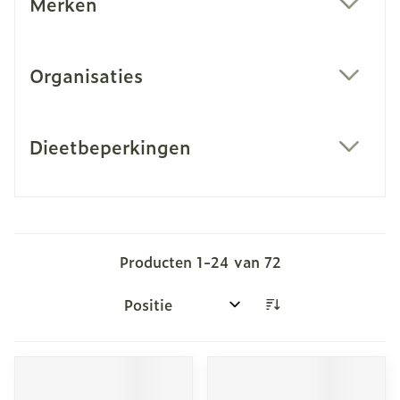
Merken
filter
Organisaties
filter
Dieetbeperkingen
filter
Producten
1
-
24
van
72
Sorteer op: