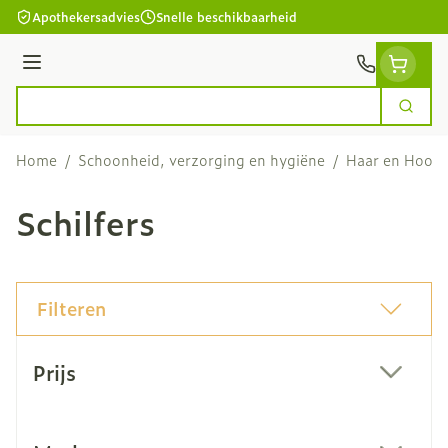
Ga naar de inhoud
Apothekersadvies
Snelle beschikbaarheid
Menu
Zoek
Product, merk, categorie...
Home
/
Schoonheid, verzorging en hygiëne
/
Haar en Hoofd
Schilfers
Filteren
Doorgaan naar productlijst
Prijs
filter