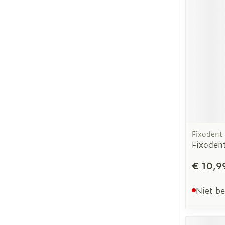
Fixodent
Fixoden
€ 10,9
Niet b