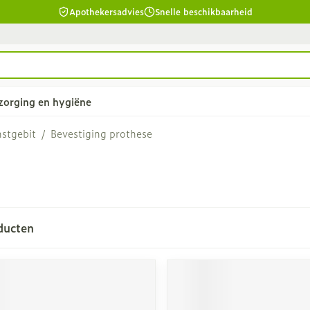
Apothekersadvies
Snelle beschikbaarheid
zorging en hygiëne
stgebit
/
Bevestiging prothese
d
Lichaamsverzorging
Lippen
twarren
Bad en douche
Voedend
eid, verzorging en hygiëne categorie
ar en
Deodorant
Koortsblaz
ducten
Zeer droge, geïrriteerde
y & gel
huid en huidproblemen
Ontharen en epileren