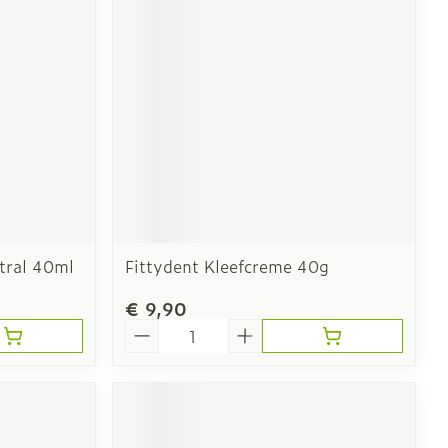
ing zon
t en intieme
Gezichtsreiniging -
ontschminken
 en
Reinigingsmelk, - crème,
tral 40ml
Fittydent Kleefcreme 40g
tie
-olie en gel
€ 9,90
ijn
Tonic - lotion
Aantal
rzorging
Micellair water
Specifiek voor de ogen
Toon meer