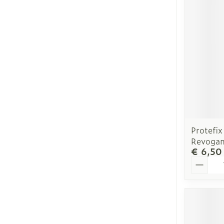
Gezichtsverzo
Pigmentstoor
Gevoelige hui
geïrriteerde h
Gemengde hu
Doffe huid
Protefix
Toon meer
Revoga
€ 6,50
Aantal
Snurken