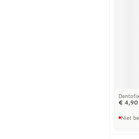
Dentofi
€ 4,90
Niet b