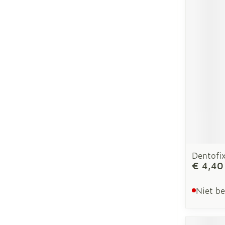
Dentofi
€ 4,40
Niet b