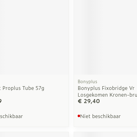
Bonyplus
t Proplus Tube 57g
Bonyplus Fixobridge Vr
Losgekomen Kronen-br
9
€ 29,40
eschikbaar
Niet beschikbaar