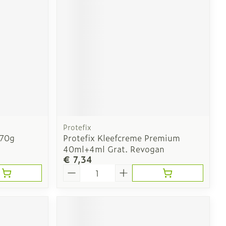
Oren
ng
Oordopjes
ls
Oorreiniging
l
Oordruppels
n
Protefix
 70g
Protefix Kleefcreme Premium
40ml+4ml Grat. Revogan
€ 7,34
Aantal
herming
Hygiëne
Bad en douche