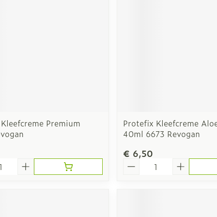
x Kleefcreme Premium
Protefix Kleefcreme Alo
evogan
40ml 6673 Revogan
€ 6,50
Aantal