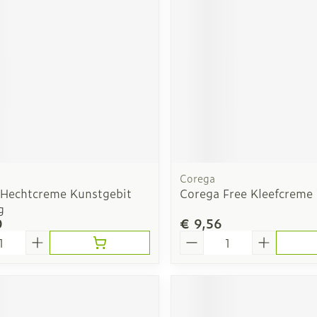
Toon meer
Neus
Ogen
Spray
Oogspoeli
Oogdruppe
s
Creme - ge
 flos
Droge oge
Corega
x Hechtcreme Kunstgebit
Corega Free Kleefcreme
g
0
€ 9,56
Aantal
nen
Nagels
Zonnebesc
 eelt en
Nagellak
Aftersun
Kalk- en schimmelnagels
Lippen