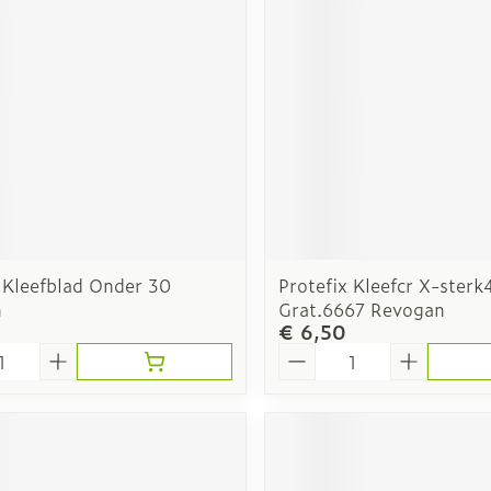
rging
Supplementen
Insectenw
middelen
nissen
d -
uid
id
 Kleefblad Onder 30
Protefix Kleefcr X-ster
n
Grat.6667 Revogan
€ 6,50
Aantal
Zelfbruiner
Scheren