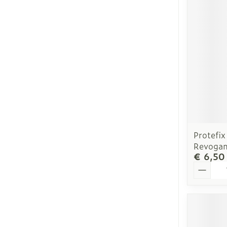
Blaren
Eelt
Eksteroog - l
Toon meer
Specifiek vo
Lichaamsverz
Protefix
Deodorant
Revoga
€ 6,50
Gezichtsverzo
Aantal