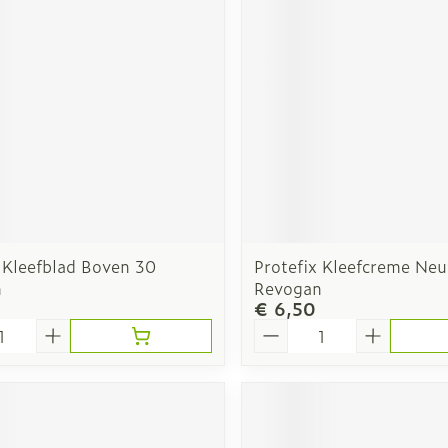
Nagelbijten
Zonnebank
Nagelversterkend
Voorbereid
ikdoorn
Toon meer
Toon meer
or mannen
Make-up
Seksualitei
hygiene
orging
Make-up penselen en
Condooms
 Kleefblad Boven 30
Protefix Kleefcreme Neu
gebruiksvoorwerpen
anticoncep
n
Revogan
Eyeliner - oogpotlood
€ 6,50
rging
Intiem welz
Aantal
Mascara
Intieme ve
Oogschaduw
Massage
Toon meer
Toon meer