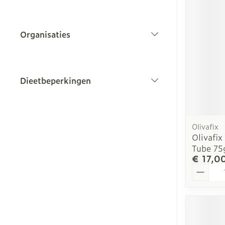
Toon meer
Organisaties
Mond
filter
Droge mond
Dieetbeperkingen
Elektrische
filter
tandenborstel
Interdentaal -
Kunstgebit
Olivafix
Olivafi
Toon meer
Tube 75
€ 17,0
Aantal
Voeten en be
Droge voeten,
kloven