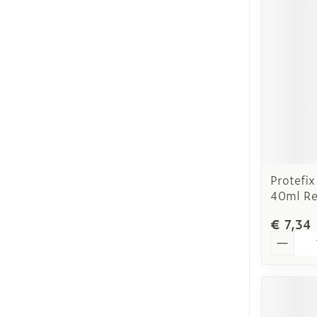
Protefi
40ml R
€ 7,34
Aantal