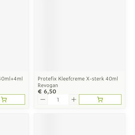
erende
Parfums en
geurproducten
k40ml+4ml
Protefix Kleefcreme X-sterk 40ml
Revogan
€ 6,50
Aantal
CBD