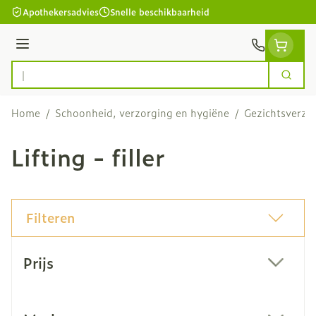
Ga naar de inhoud
Apothekersadvies
Snelle beschikbaarheid
Menu
Zoek
Product, merk, categorie...
Home
/
Schoonheid, verzorging en hygiëne
/
Gezichtsverzo
Lifting - filler
Filteren
Doorgaan naar productlijst
Prijs
filter