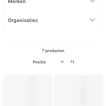
Merken
filter
Organisaties
filter
7
producten
Sorteer op: