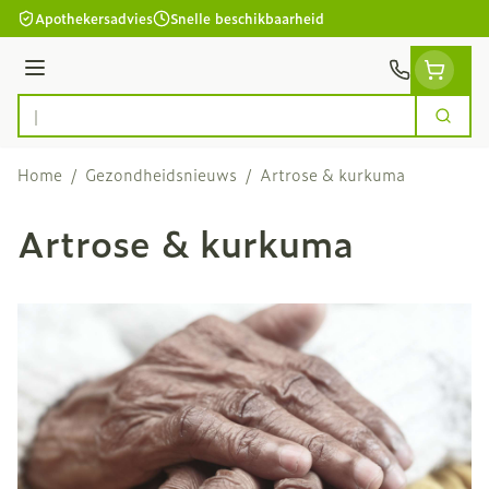
Ga naar de inhoud
Apothekersadvies
Snelle beschikbaarheid
Menu
Zoek
Product, merk, categorie...
Home
/
Gezondheidsnieuws
/
Artrose & kurkuma
Artrose & kurkuma