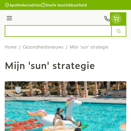
Ga naar de inhoud
Apothekersadvies
Snelle beschikbaarheid
Menu
Zoek
Product, merk, categorie...
Home
/
Gezondheidsnieuws
/
Mijn 'sun' strategie
Mijn 'sun' strategie