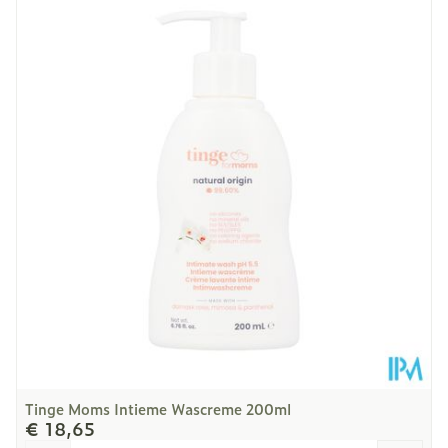
Lengte
157 mm
Diepte
45 mm
Hoeveelheid
200
Verpakking
Vegan, Zonder
Dieetbeperkingen
allergenen, Zonder
kleurstoffen
Kamertemperatuur (15°C
Behoud
- 25°C)
Tinge Moms Intieme Wascreme 200ml
€ 18,65