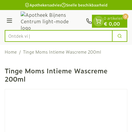
Dia 1 van 1
Ga naar de inhoud
Apothekersadvies
Snelle beschikbaarheid
0
0 artikelen
Menu
€ 0,00
O
Zoek
Product, merk, categorie...
Home
/
Tinge Moms Intieme Wascreme 200ml
Tinge Moms Intieme Wascreme
200ml