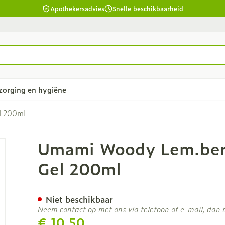
Apothekersadvies
Snelle beschikbaarheid
zorging en hygiëne
l 200ml
ceder Foam. Shower Gel 2
Umami Woody Lem.ber
d
Lichaamsverzorging
Lippen
Gel 200ml
twarren
Bad en douche
Voedend
eid, verzorging en hygiëne categorie
ar en
Deodorant
Koortsblaz
Niet beschikbaar
Zeer droge, geïrriteerde
Neem contact op met ons via telefoon of e-mail, dan
y & gel
huid en huidproblemen
€ 10,50