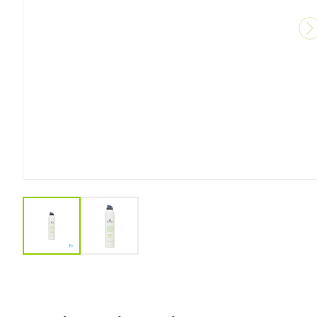
Verzorging
Toon meer
Mond
Droge mond
Elektrische
tandenborstel
Interdentaal -
View larger image
View larger image
Kunstgebit
Toon meer
Voeten en be