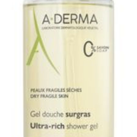
Toon meer
Toon meer
rging
Supplementen
Insectenw
middelen
nissen
d -
uid
id
Zelfbruiner
Scheren