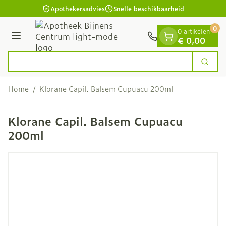
Dia 1 van 1
Ga naar de inhoud
Apothekersadvies
Snelle beschikbaarheid
0
0 artikelen
Menu
€ 0,00
Op z
Zoek
Product, merk, categorie...
Home
/
Klorane Capil. Balsem Cupuacu 200ml
Klorane Capil. Balsem Cupuacu
200ml