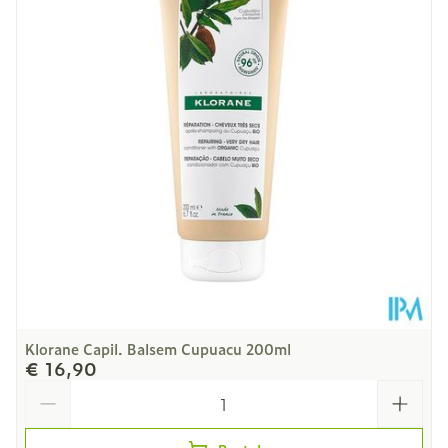
Diepte
50 mm
Hoeveelheid
200
Verpakking
Dieetbeperkingen
Vegan
Kamertemperatuur (15°C
Behoud
- 25°C)
Klorane Capil. Balsem Cupuacu 200ml
€ 16,90
Aantal