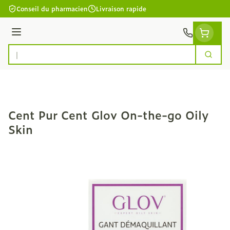
Aller au contenu
Conseil du pharmacien
Livraison rapide
Menu
Cherc
Rechercher
Cent Pur Cent Glov On-the-go Oily
Skin