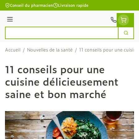
Aller au contenu
Conseil du pharmacien
Livraison rapide
Menu
Cherc
Rechercher
Accueil
/
Nouvelles de la santé
/
11 conseils pour une cuisin
11 conseils pour une
cuisine délicieusement
saine et bon marché