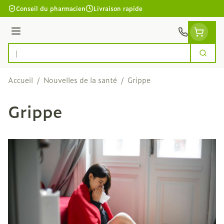
Aller au contenu
Conseil du pharmacien
Livraison rapide
Menu
Cherc
Rechercher
Accueil
/
Nouvelles de la santé
/
Grippe
Grippe