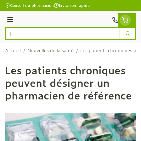
Aller au contenu
Conseil du pharmacien
Livraison rapide
Menu
Cherc
Rechercher
Accueil
/
Nouvelles de la santé
/
Les patients chroniques pe
Les patients chroniques
peuvent désigner un
pharmacien de référence