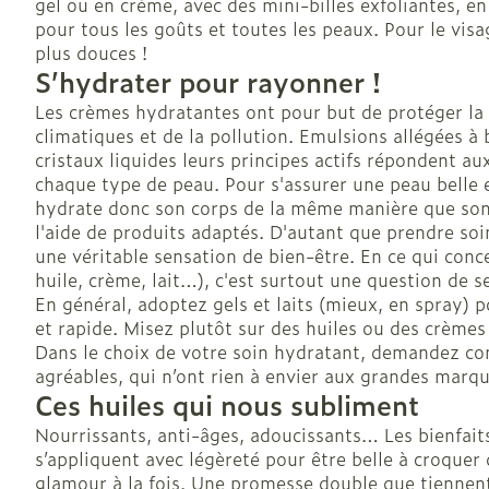
gel ou en crème, avec des mini-billes exfoliantes, en
pour tous les goûts et toutes les peaux. Pour le visa
Soins des che
plus douces !
Afficher plus
S’hydrater pour rayonner !
Les crèmes hydratantes ont pour but de protéger la
climatiques et de la pollution. Emulsions allégées à
cristaux liquides leurs principes actifs répondent au
Bouche
chaque type de peau. Pour s'assurer une peau belle e
hydrate donc son corps de la même manière que son 
Bouche sèche
l'aide de produits adaptés. D'autant que prendre so
Brosses à den
une véritable sensation de bien-être. En ce qui conce
électriques
huile, crème, lait…), c'est surtout une question de s
En général, adoptez gels et laits (mieux, en spray) p
Accessoires
et rapide. Misez plutôt sur des huiles ou des crème
interdentaires 
Dans le choix de votre soin hydratant, demandez con
dentaire
agréables, qui n’ont rien à envier aux grandes marq
Prothèses den
Ces huiles qui nous subliment
Afficher plus
Nourrissants, anti-âges, adoucissants… Les bienfaits
s’appliquent avec légèreté pour être belle à croquer 
glamour à la fois. Une promesse double que tiennent l