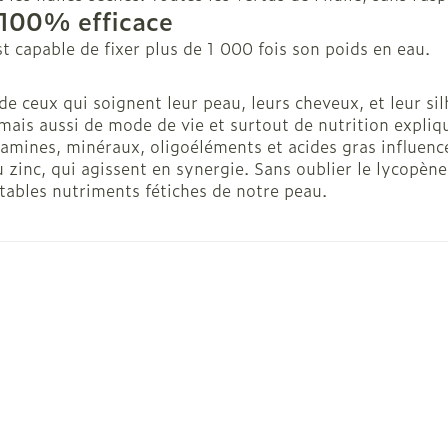
n 100% efficace
es
Ongles
Protection 
 capable de fixer plus de 1 000 fois son poids en eau.
losités et
Vernis à ongles
Après-solei
e de ceux qui soignent leur peau, leurs cheveux, et leur s
Mycose des ongles
Lèvres
 mais aussi de mode de vie et surtout de nutrition expliq
Rongement des ongles
Banc solair
amines, minéraux, oligoéléments et acides gras influence
inc, qui agissent en synergie. Sans oublier le lycopène 
Renforcement des ongles
Préparation
ritables nutriments fétiches de notre peau.
Afficher plus
Afficher pl
t pour les
Maquillage
Sexualité 
intime
Pinceaux et ustensiles de
s
Préservatif
maquillage
contracept
Eye-liners
Bien-être 
ge
Mascaras