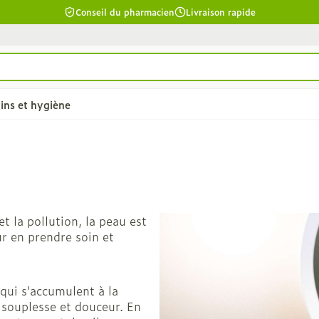
Conseil du pharmacien
Livraison rapide
ins et hygiène
chevelu et
Soins du corps
Lèvres
la catégorie Beauté, soins et hygiène
Bain et douche
Hydratant
et la pollution, la peau est
êler les
Déodorants
Boutons de
r en prendre soin et
Problèmes cutanés, peau
cuir chevelu
irritée
îmés
qui s'accumulent à la
Épilation
ants - gel &
 souplesse et douceur. En