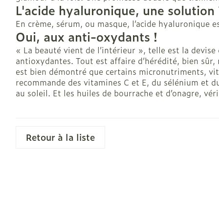
L'acide hyaluronique, une solutio
Pieds et jamb
En crème, sérum, ou masque, l’acide hyaluronique est
Oui, aux anti-oxydants !
Pieds secs, cal
crevasses
« La beauté vient de l’intérieur », telle est la devis
antioxydantes. Tout est affaire d’hérédité, bien sûr,
Ampoules
est bien démontré que certains micronutriments, vit
Callosités
recommande des vitamines C et E, du sélénium et du z
au soleil. Et les huiles de bourrache et d’onagre, vé
Cors
Afficher plus
Retour à la liste
Spécifiquemen
hommes
Soins du corp
Déodorants
Soins du visa