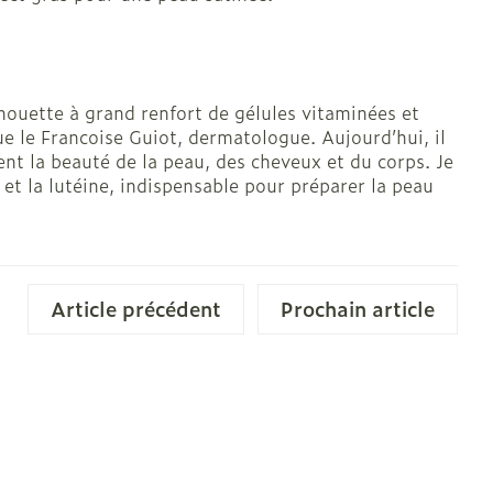
solaire
Hygiène
l
Bain et douche
ilhouette à grand renfort de gélules vitaminées et
ue le Francoise Guiot, dermatologue. Aujourd’hui, il
e
nt la beauté de la peau, des cheveux et du corps. Je
et la lutéine, indispensable pour préparer la peau
 au soleil
us
Article précédent
Prochain article
et hygiène
Démaquillage et
nettoyage
s et
Lait, gel, huile et crème
ion
de nettoyage
intime
Tonic - lotion