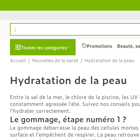
Aller au contenu
Rechercher
Promotions
Beauté, so
Toutes les catégories
Accueil
/
Nouvelles de la santé
/
Hydratation de la peau
Promotions
Hydratation de la peau
Beauté, soins et
Soins du cuir 
hygiène
des cheveux
Afficher le sous-menu pour 
Entre le sel de la mer, le chlore de la piscine, les UV 
Peignes - dém
constamment agressée l'été. Suivez nos conseils pou
cheveux
l’hydrater correctement.
Irritation du 
Le gommage, étape numéro 1 ?
- cheveux ab
Le gommage débarrasse la peau des cellules mortes 
Produits coiff
surface et l'empêchent de respirer. La peau retrouve
spray