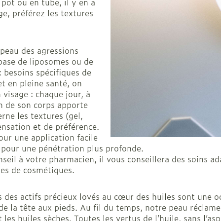
Afficher plus
 pot ou en tube, il y en a
ge, préférez les textures
veux
 peau des agressions
 base de liposomes ou de
x besoins spécifiques de
Nez
Yeux
t en pleine santé, on
visage : chaque jour, à
Spray
Lavage ocu
in de son corps apporte
ts
Collyre
rne les textures (gel,
ensation et de préférence.
Crème - ge
our une application facile
Yeux secs
s pour une pénétration plus profonde.
- fil
seil à votre pharmacien, il vous conseillera des soins a
ues de cosmétiques.
taires
 des actifs précieux lovés au cœur des huiles sont une od
de la tête aux pieds. Au fil du temps, notre peau réclame 
es huiles sèches. Toutes les vertus de l’huile, sans l’as