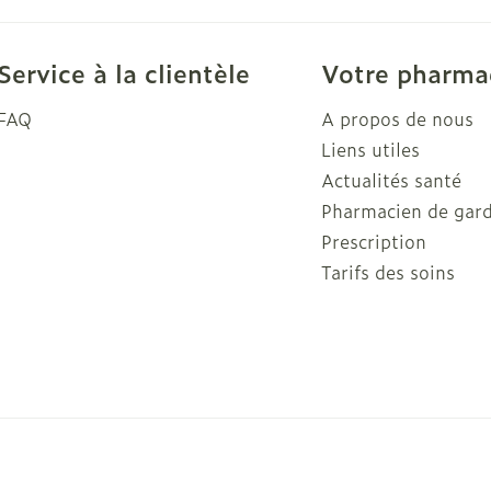
Soin intim
Ombres à paupières
Massage
Service à la clientèle
Votre pharma
Afficher plus
Afficher pl
FAQ
A propos de nous
Liens utiles
Actualités santé
ge
Compléments
Répulsifs a
nutritionnels
Pharmacien de gar
mentation
Prescription
 - peau
Tarifs des soins