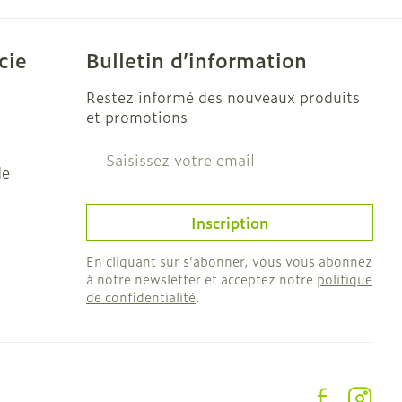
e
Eau micellaire
Yeux
cie
Bulletin d’information
us
Afficher plus
Restez informé des nouveaux produits
et promotions
Adresse mail
nti-insectes
Senteur
de
Inscription
En cliquant sur s'abonner, vous vous abonnez
à notre newsletter et acceptez notre
politique
de confidentialité
.