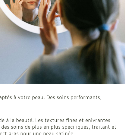
Oreilles
laire
Bouchons d'oreilles
Nettoyage des oreilles
l
Gouttes auriculaires
daptés à votre peau. Des soins performants,
e à la beauté. Les textures fines et enivrantes
des soins de plus en plus spécifiques, traitant et
pect gras pour une peau satinée.