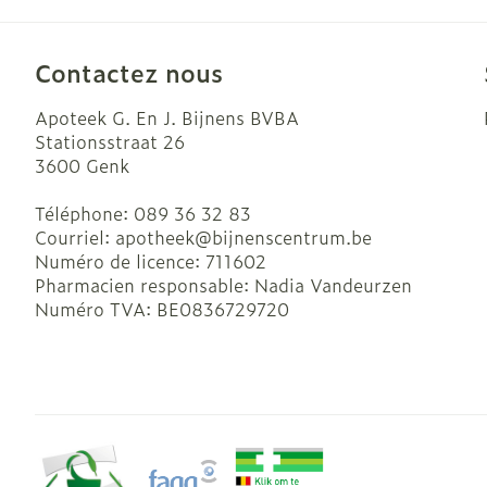
Contactez nous
Apoteek G. En J. Bijnens BVBA
Stationsstraat 26
3600
Genk
Soins du visa
Téléphone:
089 36 32 83
Taches de pig
Courriel:
apotheek@
bijnenscentrum.be
Numéro de licence:
711602
Peau sensible
Pharmacien responsable:
Nadia Vandeurzen
irritée
Numéro TVA:
BE0836729720
Peau mixte
Peau terne
Afficher plus