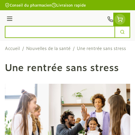
Aller au contenu
Conseil du pharmacien
Livraison rapide
Menu
Cherc
Rechercher
Accueil
/
Nouvelles de la santé
/
Une rentrée sans stress
Une rentrée sans stress