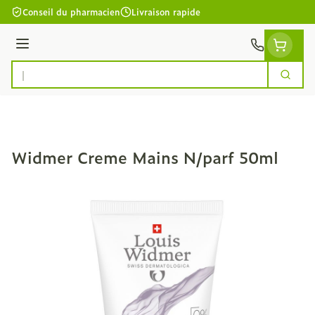
Aller au contenu
Conseil du pharmacien
Livraison rapide
Menu
Cherc
Rechercher
Widmer Creme Mains N/parf 50ml