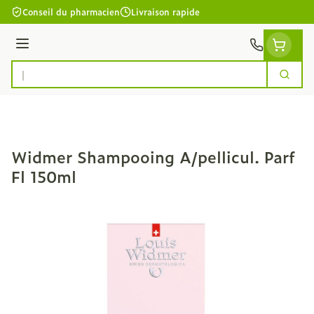
Aller au contenu
Conseil du pharmacien
Livraison rapide
Menu
Cherc
Rechercher
Widmer Shampooing A/pellicul. Parf
Fl 150ml