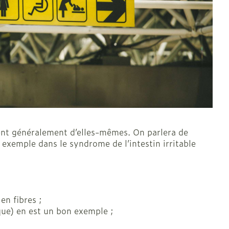
Oreilles
laire
Bouchons d'oreilles
Nettoyage des oreilles
sent généralement d’elles-mêmes. On parlera de
l
Gouttes auriculaires
exemple dans le syndrome de l’intestin irritable
en fibres ;
que) en est un bon exemple ;