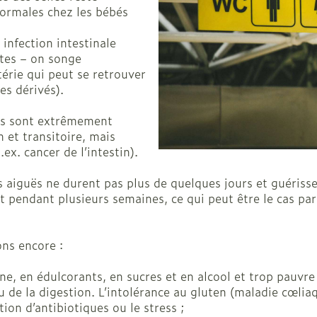
Afficher plus
normales chez les bébés
veux
infection intestinale
ites – on songe
érie qui peut se retrouver
ses dérivés).
Nez
Yeux
es sont extrêmement
Spray
Lavage ocu
n et transitoire, mais
ex. cancer de l’intestin).
ts
Collyre
s aiguës ne durent pas plus de quelques jours et guéris
Crème - ge
pendant plusieurs semaines, ce qui peut être le cas par 
Yeux secs
- fil
ons encore :
taires
ne, en édulcorants, en sucres et en alcool et trop pauvre 
 de la digestion. L’intolérance au gluten (maladie cœlia
ion d’antibiotiques ou le stress ;