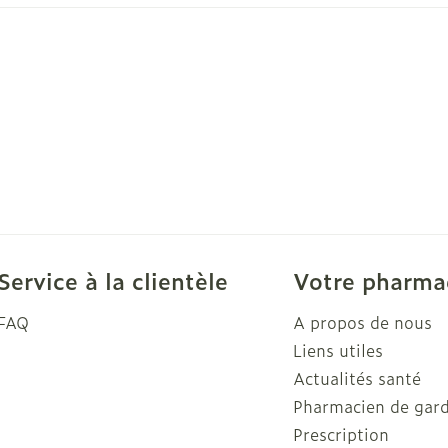
Soin intim
Ombres à paupières
Massage
Afficher plus
Afficher pl
ge
Compléments
Répulsifs a
nutritionnels
mentation
 - peau
Service à la clientèle
Votre pharma
FAQ
A propos de nous
Liens utiles
Actualités santé
Pharmacien de gar
Prescription