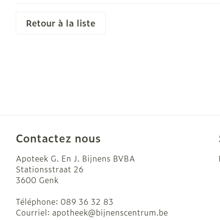
Retour à la liste
Soins du visa
Taches de pig
Peau sensible
irritée
Contactez nous
Peau mixte
Apoteek G. En J. Bijnens BVBA
Peau terne
Stationsstraat 26
3600
Genk
Afficher plus
Téléphone:
089 36 32 83
Courriel:
apotheek@
bijnenscentrum.be