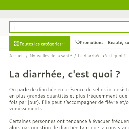
Aller au contenu
Rechercher
Promotions
Beauté, so
Toutes les catégories
Accueil
/
Nouvelles de la santé
/
La diarrhée, c'est quoi ?
Promotions
La diarrhée, c'est quoi ?
Beauté, soins et
Soins du cuir 
hygiène
des cheveux
Afficher le sous-menu pour 
On parle de diarrhée en présence de selles inconsist
Peignes - dém
en plus grandes quantités et plus fréquemment que l
cheveux
fois par jour). Elle peut s’accompagner de fièvre et/
Irritation du 
vomissements.
- cheveux ab
Certaines personnes ont tendance à évacuer fréquem
Produits coiff
alors pas question de diarrhée tant que la consistanc
spray