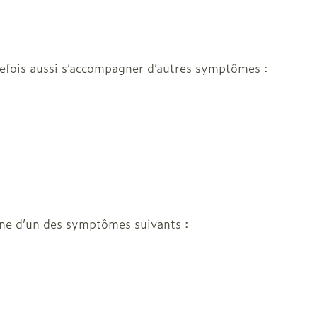
solaire
Hygiène
l
Bain et douche
utefois aussi s’accompagner d’autres symptômes :
e
 au soleil
us
et hygiène
Démaquillage et
gne d’un des symptômes suivants :
nettoyage
s et
Lait, gel, huile et crème
ion
de nettoyage
intime
Tonic - lotion