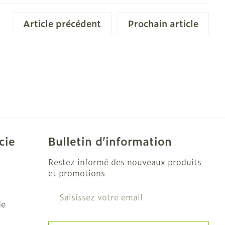
e
Eau micellaire
Article précédent
Prochain article
Yeux
us
Afficher plus
nti-insectes
Senteur
cie
Bulletin d’information
Restez informé des nouveaux produits
et promotions
Adresse mail
de