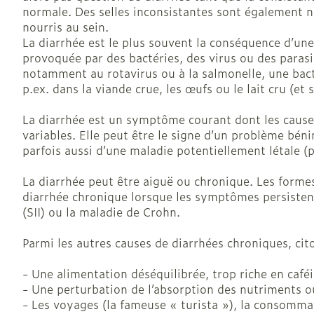
normale. Des selles inconsistantes sont également 
Soins des che
nourris au sein.
La diarrhée est le plus souvent la conséquence d’une 
Afficher plus
provoquée par des bactéries, des virus ou des paras
notamment au rotavirus ou à la salmonelle, une bact
p.ex. dans la viande crue, les œufs ou le lait cru (et 
Bouche
La diarrhée est un symptôme courant dont les caus
Bouche sèche
variables. Elle peut être le signe d’un problème béni
parfois aussi d’une maladie potentiellement létale (p.
Brosses à den
électriques
La diarrhée peut être aiguë ou chronique. Les forme
diarrhée chronique lorsque les symptômes persistent 
Accessoires
(SII) ou la maladie de Crohn.
interdentaires 
dentaire
Parmi les autres causes de diarrhées chroniques, cit
Prothèses den
- Une alimentation déséquilibrée, trop riche en caféi
Afficher plus
- Une perturbation de l’absorption des nutriments ou
- Les voyages (la fameuse « turista »), la consommat