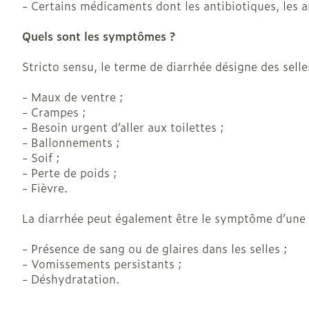
- Certains médicaments dont les antibiotiques, les a
Pieds et jamb
Quels sont les symptômes ?
Pieds secs, cal
crevasses
Stricto sensu, le terme de diarrhée désigne des sell
Ampoules
- Maux de ventre ;
Callosités
- Crampes ;
- Besoin urgent d’aller aux toilettes ;
Cors
- Ballonnements ;
- Soif ;
Afficher plus
- Perte de poids ;
- Fièvre.
Spécifiquemen
La diarrhée peut également être le symptôme d’une m
hommes
- Présence de sang ou de glaires dans les selles ;
Soins du corp
- Vomissements persistants ;
- Déshydratation.
Déodorants
Soins du visa