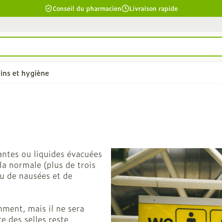
Conseil du pharmacien
Livraison rapide
ins et hygiène
chevelu et
Soins du corps
Lèvres
la catégorie Beauté, soins et hygiène
Bain et douche
Hydratant
antes ou liquides évacuées
êler les
Déodorants
Boutons de
a normale (plus de trois
ou de nausées et de
Problèmes cutanés, peau
cuir chevelu
irritée
îmés
Épilation
ment, mais il ne sera
ants - gel &
e des selles reste