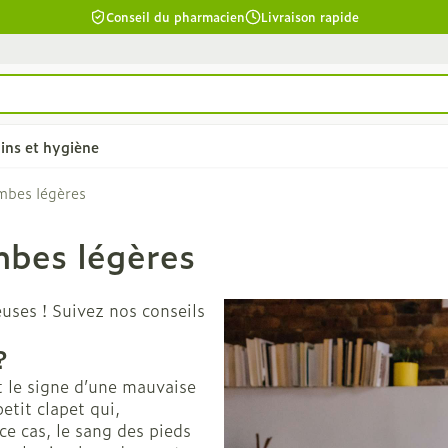
Conseil du pharmacien
Livraison rapide
ins et hygiène
mbes légères
mbes légères
chevelu et
Soins du corps
Lèvres
la catégorie Beauté, soins et hygiène
Bain et douche
Hydratant
uses ! Suivez nos conseils
êler les
Déodorants
Boutons de
?
Problèmes cutanés, peau
cuir chevelu
irritée
t le signe d’une mauvaise
îmés
etit clapet qui,
Épilation
ants - gel &
ce cas, le sang des pieds