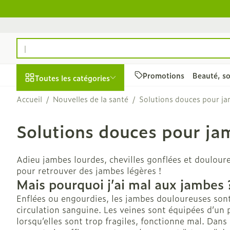
Aller au contenu
Rechercher
Promotions
Beauté, so
Toutes les catégories
Accueil
/
Nouvelles de la santé
/
Solutions douces pour ja
Promotions
Solutions douces pour ja
Beauté, soins et
Soins du cuir 
hygiène
des cheveux
Afficher le sous-menu pour 
Adieu jambes lourdes, chevilles gonflées et douloure
Peignes - dém
pour retrouver des jambes légères !
cheveux
Mais pourquoi j’ai mal aux jambes 
Irritation du 
Enflées ou engourdies, les jambes douloureuses son
- cheveux ab
circulation sanguine. Les veines sont équipées d’un p
Produits coiff
lorsqu’elles sont trop fragiles, fonctionne mal. Dans 
spray