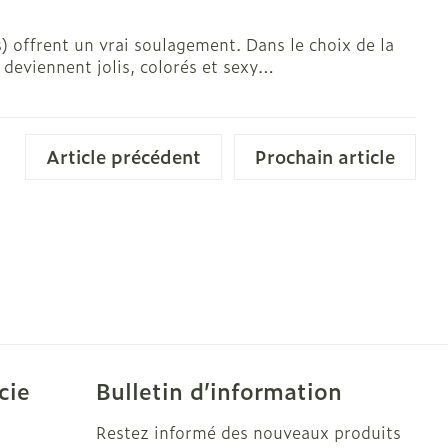
solaire
Hygiène
ts) offrent un vrai soulagement. Dans le choix de la
deviennent jolis, colorés et sexy…
l
Bain et douche
e
Article précédent
Prochain article
 au soleil
us
et hygiène
Démaquillage et
nettoyage
s et
Lait, gel, huile et crème
cie
Bulletin d’information
ion
de nettoyage
intime
Tonic - lotion
Restez informé des nouveaux produits