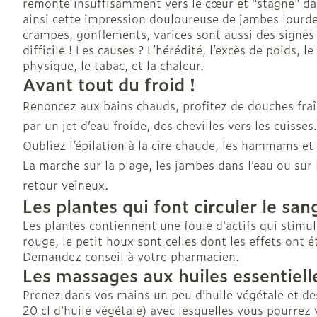
remonte insuffisamment vers le cœur et "stagne" da
ainsi cette impression douloureuse de jambes lourd
Soins des che
crampes, gonflements, varices sont aussi des signes 
Afficher plus
difficile ! Les causes ? L’hérédité, l’excès de poids, 
physique, le tabac, et la chaleur.
Avant tout du froid !
Renoncez aux bains chauds, profitez de douches fra
Bouche
par un jet d’eau froide, des chevilles vers les cuisses.
Bouche sèche
Oubliez l’épilation à la cire chaude, les hammams et 
Brosses à den
La marche sur la plage, les jambes dans l’eau ou sur 
électriques
retour veineux.
Accessoires
Les plantes qui font circuler le san
interdentaires 
Les plantes contiennent une foule d'actifs qui stimul
dentaire
rouge, le petit houx sont celles dont les effets ont 
Prothèses den
Demandez conseil à votre pharmacien.
Les massages aux huiles essentiell
Afficher plus
Prenez dans vos mains un peu d'huile végétale et des
20 cl d'huile végétale) avec lesquelles vous pourrez