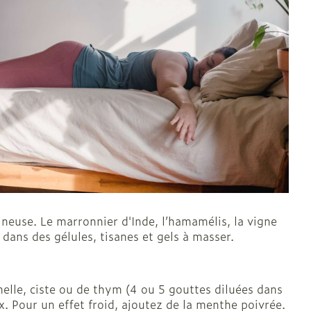
Oreilles
laire
Bouchons d'oreilles
Nettoyage des oreilles
l
Gouttes auriculaires
eineuse. Le marronnier d'Inde, l’hamamélis, la vigne
 dans des gélules, tisanes et gels à masser.
nelle, ciste ou de thym (4 ou 5 gouttes diluées dans
. Pour un effet froid, ajoutez de la menthe poivrée.