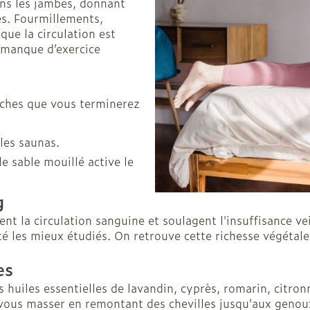
Afficher plus
ns les jambes, donnant
es. Fourmillements,
veux
que la circulation est
le manque d’exercice
îches que vous terminerez
Nez
Yeux
Spray
Lavage ocu
les saunas.
ts
Collyre
le sable mouillé active le
Crème - ge
g
Yeux secs
- fil
ent la circulation sanguine et soulagent l'insuffisance v
été les mieux étudiés. On retrouve cette richesse végétale
taires
es
 huiles essentielles de lavandin, cyprès, romarin, citron
 vous masser en remontant des chevilles jusqu'aux genoux