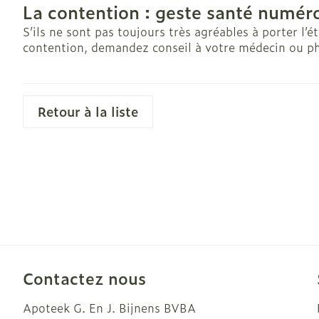
La contention : geste santé numéro
Pieds et jamb
S’ils ne sont pas toujours très agréables à porter l’
contention, demandez conseil à votre médecin ou ph
Pieds secs, cal
crevasses
Ampoules
Retour à la liste
Callosités
Cors
Afficher plus
Spécifiquemen
hommes
Soins du corp
Contactez nous
Déodorants
Apoteek G. En J. Bijnens BVBA
Soins du visa