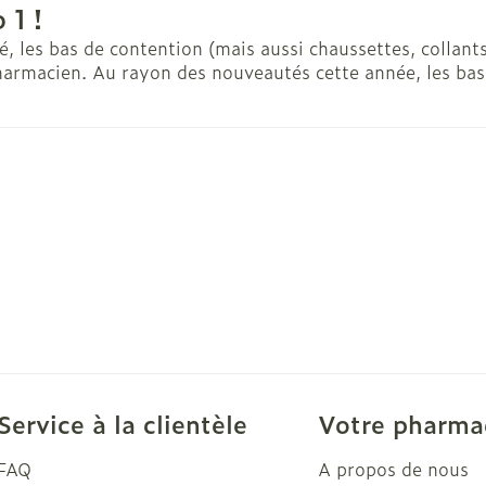
 1 !
es
Ongles
Protection 
été, les bas de contention (mais aussi chaussettes, collan
armacien. Au rayon des nouveautés cette année, les bas 
losités et
Vernis à ongles
Après-solei
Mycose des ongles
Lèvres
Rongement des ongles
Banc solair
Renforcement des ongles
Préparation
Afficher plus
Afficher pl
t pour les
Maquillage
Sexualité 
intime
Pinceaux et ustensiles de
s
Préservatif
maquillage
Service à la clientèle
Votre pharma
contracept
Eye-liners
Bien-être 
FAQ
A propos de nous
ge
Mascaras